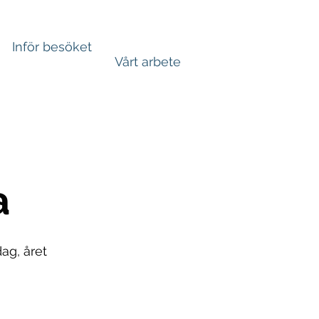
Inför besöket
Vårt arbete
a
ag, året