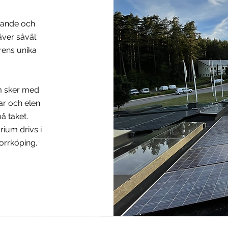
ttande och
äver såväl
rens unika
m sker med
r och elen
å taket.
ium drivs i
orrköping.