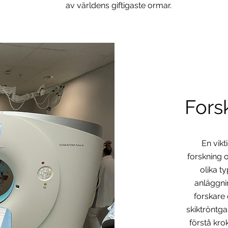
av världens giftigaste ormar.
Fors
En vikt
forskning o
olika t
anläggnin
forskare 
skiktröntga
förstå kro