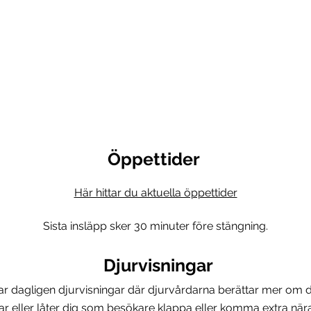
Öppettider
Här hittar du aktuella öppettider
Sista insläpp sker 30 minuter före stängning.
Djurvisningar
har dagligen
djurvisningar där djurvårdarna berättar mer om d
r eller låter dig som besökare klappa eller komma extra nära