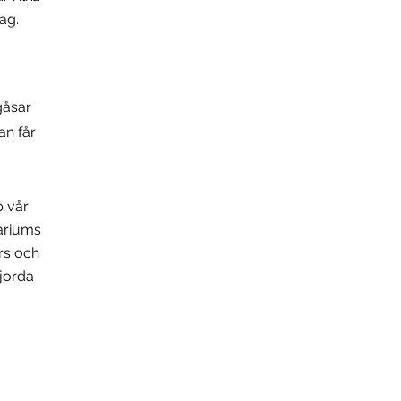
ag.
gåsar
an får
p vår
cariums
rs och
jorda