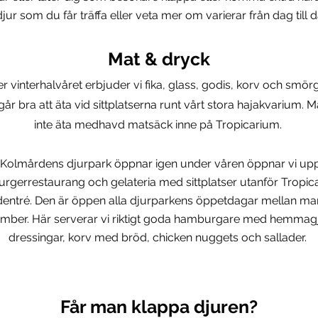
djur som du får träffa eller veta mer om varierar från dag till d
Mat & dryck
r vinterhalvåret erbjuder vi fika, glass, godis, korv och smör
år bra att äta vid sittplatserna runt vårt stora hajakvarium. M
inte äta medhavd matsäck inne på Tropicarium.
Kolmårdens djurpark öppnar igen under våren öppnar vi up
rgerrestaurang och
gelateria med sittplatser utanför Tropi
entré. Den är öppen alla djurparkens öppetdagar mellan ma
mber. Här serverar vi riktigt goda hamburgare med hemmag
dressingar, korv med bröd, chicken nuggets och sallader.
Får man klappa djuren?