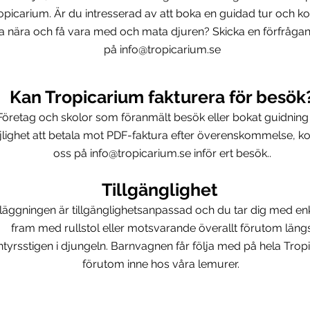
opicarium. Är du intresserad av att boka en guidad tur och
a nära och få vara med och mata djuren? Skicka en förfrågan t
på
info@tropicarium.se
Kan Tropicarium fakturera för besök
Företag och skolor som föranmält besök eller bokat guidning
lighet att betala
mot PDF-faktura efter överenskommelse, ko
oss på
info@tropicarium.se
inför ert besök.
.
Tillgänglighet
läggningen är tillgänglighetsanpassad och du tar dig med en
fram med rullstol eller motsvarande överallt förutom läng
tyrsstigen i djungeln. Barnvagnen får följa med på
hela Trop
förutom inne hos våra lemurer.