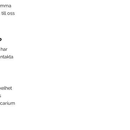
 komma
ill oss
?
 har
ntakta
kelhet
s
icarium