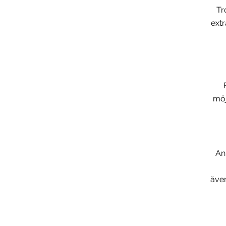
Tr
extr
möj
An
även