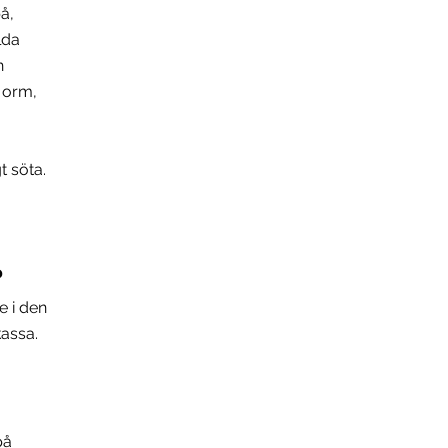
å,
lda
n
 orm,
t söta.
?
e i den
kassa.
på