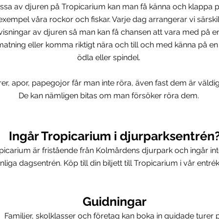
issa av djuren på Tropicarium kan man få känna och klappa p
llexempel våra rockor och fiskar. Varje dag arrangerar vi särski
visningar av djuren så man kan få chansen att vara med på e
matning eller komma riktigt nära och till och med känna på en
ödla eller spindel.
r, apor, papegojor får man inte röra, även fast dem är väldig
De kan nämligen bitas om man försöker röra dem.
Ingår Tropicarium i djurparksentrén
picarium är fristående från Kolmårdens djurpark och ingår int
nliga dagsentrén. Köp till din biljett till Tropicarium i vår entré
Guidningar
Familjer, skolklasser och företag kan boka in guidade turer 