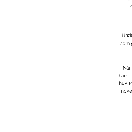
Unde
som g
När 
hambu
huvud
nove