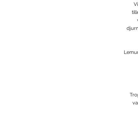
V
ti
djur
Lemure
Tro
va